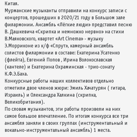
Китая.
Мурманские музыканты отправили на конкурс записи с
концертов, прошедших в 2020/21 году в Большом зале
филармонии. Ансамбль «Лёгкие люди» представил песню
В. Дашкевича «Скрипка и немножко нервно» на стихи
В.Маяковского, квартет «Art Cinema» - музыку
Э.Морриконе из к/ф «Спрут», камерный ансамбль
солистов филармонии в составе: Екатерина Усатенко
(флейта), Евгений Попов , Ирина Волокославская
(кантеле) и Екатерина Охраминская - трио-сонату
К.Ф.Э.Баха.
Конкурсные работы наших коллективов отдельно
отметили двое членов жюри: Эмиль Хачатурян ( гитара,
Израиль) и Олександра Халкина (скрипка,
Великобритания).
По словам музыкантов, эти работы произвели на них
самое большое впечатление. По итогам конкурса все три
ансамбля заняли в своих группах (инструментальный и
вокально-инструментальный ансамбль) 1 места.