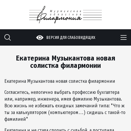
ВЕРСИЯ ДЛЯ СЛАБОВИДЯЩИХ
Екатерина Музыкантова новая
солистка филармонии
Екатерина Музыкантова новая солистка филармонии
Согласитесь, нелогично выбрать профессию бухгалтера
или, например, инженера, имея фамилию Музыкантова.
Всю жизнь не избежать ехидных замечаний типа: "Что ж
ты за калькулятором (компьютером…) сидишь с такой-то
фамилией"
Екатерина и не стала спорить с судьбой, а поступила