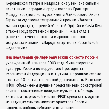
Королевском театре в Мадриде, она увенчана самыми
почетными наградами, среди которых Гран-при
Международного конкурса имени Чайковского. Хибла
Герзмава удостоена театральной премии «Золотая
маска» (дважды), премий «Золотой Орфей» и Casta Diva,
а также Государственной премии РФ «за вклад в
развитие отечественного и мирового оперного
искусства» и звания «Народная артистка Российской
Федерации».
Национальный филармонический оркестр России
,
учрежденный в январе 2003 года Министерством
культуры России по поручению Президента
Российской Федерации В.В. Путина, в прошлом сезоне
отметил 20- летие творческой деятельности. В составе
НФОР объединены лучшие представители оркестровой
элиты и талантливые молодые музыканты. За годы
активной творческой жизни НФОР сумел стать одним
из ведущих симфонических оркестров России,
завоевать любовь публики и признание