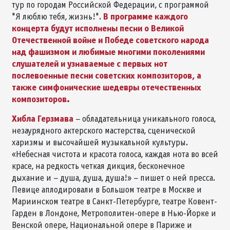
тур по городам Российской Федерации, с программой
В программе каждого
"Я люблю тебя, жизнь!".
концерта будут исполнены песни о Великой
Отечественной войне и Победе советского народа
над фашизмом и любимые многими поколениями
слушателей и узнаваемые с первых нот
послевоенные песни советских композиторов, а
также симфонические шедевры отечественных
композиторов.
Хибла Герзмава
– обладательница уникального голоса,
незаурядного актерского мастерства, сценической
харизмы и высочайшей музыкальной культуры.
«Небесная чистота и красота голоса, каждая нота во всей
красе, на редкость четкая дикция, бесконечное
дыхание и – душа, душа, душа!» – пишет о ней пресса.
Певице аплодировали в Большом театре в Москве и
Мариинском театре в Санкт-Петербурге, театре Ковент-
Гарден в Лондоне, Метрополитен-опере в Нью-Йорке и
Венской опере, Национальной опере в Париже и