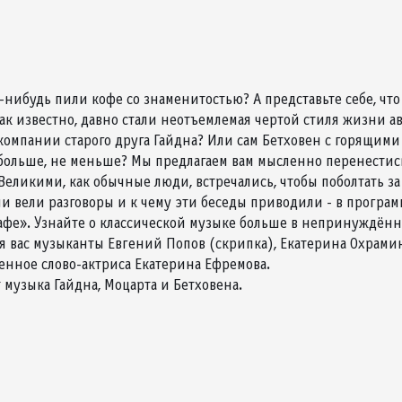
нибудь пили кофе со знаменитостью? А представьте себе, что
как известно, давно стали неотъемлемая чертой стиля жизни ав
 компании старого друга Гайдна? Или сам Бетховен с горящими
 больше, не меньше? Мы предлагаем вам мысленно перенестись
Великими, как обычные люди, встречались, чтобы поболтать за
 вели разговоры и к чему эти беседы приводили - в програм
афе». Узнайте о классической музыке больше в непринуждённ
ля вас музыканты Евгений Попов (скрипка), Екатерина Охрамин
енное слово-актриса Екатерина Ефремова.
 музыка Гайдна, Моцарта и Бетховена.