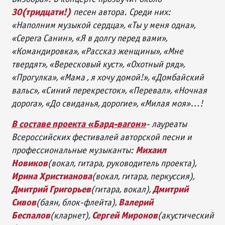
30(тридцати!)
песен автора. Среди них:
«Наполним музыкой сердца», «Ты у меня одна»,
«Серега Санин», «Я в долгу перед вами»,
«Командировка», «Рассказ женщины», «Мне
твердят», «Вересковый куст», «Охотный ряд»,
«Прогулка», «Мама , я хочу домой!», «Домбайский
вальс», «Синий перекресток», «Перевал», «Ночная
дорога», «До свиданья, дорогие», «Милая моя»…!
В составе проекта «Бард-вагон»
- лауреаты
Всероссийских фестивалей авторской песни и
Михаил
профессиональные музыканты:
Новиков
(вокал, гитара, руководитель проекта),
Ирина Христианова
(вокал, гитара, перкуссия),
Дмитрий Григорьев
Дмитрий
(гитара, вокал),
Сивов
Валерий
(баян, блок-флейта),
Беспалов
Сергей Миронов
(кларнет),
(акустический