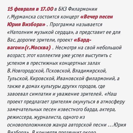
15 февраля в 17.00
в БКЗ Филармонии
«Вечер песен
г.Мурманска состоится концерт
Юрия Визбора»
. Программа называется
«Наполним музыкой сердца», а представит ее для
«Бард-
Вас, дорогие зрители, проект
вагон»(г.Москва)
. Несмотря на свой небольшой
возраст, этот коллектив уже успел выступить с
успехом в
престижных концертных залах
В.Новгородской, Псковской, Владимирской,
Тульской, Кировской, Ивановской филармоний, а
также в домах культуры других городов, где
завоевал симпатии и уважение зрителей.
«Наш
проект предлагает зрителям окунуться в атмосферу
замечательных песен известного барда, актера,
режиссера, журналиста, одного из
основоположников жанра авторской песни …Юрия
Визбора». В концерте прозвучит около