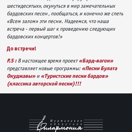
шестидесятых», окунуться в мир замечательных
бардовских песен , пообщаться, и конечно же спеть
«Всем залом» эти песни. Надеемся, что наша
встреча - первый шаг к проведению следующих
бардовских концертов!»
До встречи!
P
.
S
:
«Бард-вагон»
В настоящее время проект
«Песни Булата
представляет новые программы:
Окуджавы»
«Туристские песни бардов»
и
(классика авторской песни)!!!