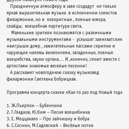
Праздничную атмосферу в зале создадут не только
яркая выразительная музыка в исполнении солистов
филармонии, но и колоритные , полные юмора,
слайды, волшебная партитура света.
Маленькие зрители познакомятся с различными
музыкальными инструментами - услышат залихватские
наигрыши домр , зажигательные пассажи скрипки и
чарующие напевы виолончели, загадочные, полные
волшебства, звуки органа… И ,конечно, споют вместе с
артистами знакомые веселые песенки!
А расскажет новогоднюю сказку музыковед
филармонии Светлана Бобрицкая.
Программа концерта-сказки «Как-то раз под Новый год»
1. Ж.Пьерпон – Бубенчики
2. Г.Гладков, Ю.Ким – Песня волшебника
3. Е. Меццакапо – Про зайчишку и бобра
6. С.Соснин, М.Садовский – Весёлые нотки