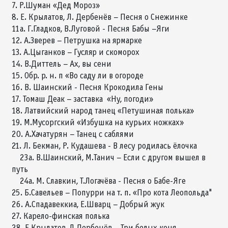
7. Р.Шуман «Дед Мороз»
8. Е. Крылатов, Л. Дербенёв – Песня о Снежинке
11а. Г.Гладков, В.Луговой - Песня Бабы –Яги
12. А.Зверев – Петрушка на ярмарке
13. А.Цыганков – Гусляр и скоморох
14. В.Диттель – Ах, вы сени
15. Обр. р. н. п «Во саду ли в огороде
16. В. Шаинский - Песня Крокодила Гены
17. Томаш Деак – заставка «Ну, погоди»
18. Латвийский народ танец «Петушиная полька»
19. М.Мусоргский «Избушка на курьих ножках»
20. А.Хачатурян – Танец с саблями
21. Л. Бекман, Р. Кудашева - В лесу родилась ёлочка
23а. В.Шаинский, М.Танич – Если с другом вышел в
путь
24а. М. Славкин, Т.Логачёва - Песня о Бабе-Яге
25. Б.Савельев – Попурри на т. п. «Про кота Леопольда"
26. А.Спадавеккиа, Е.Шварц – Добрый жук
27. Карело-финская полька
28. Е.Крылатов, Л.Дербенёв – Три белых коня