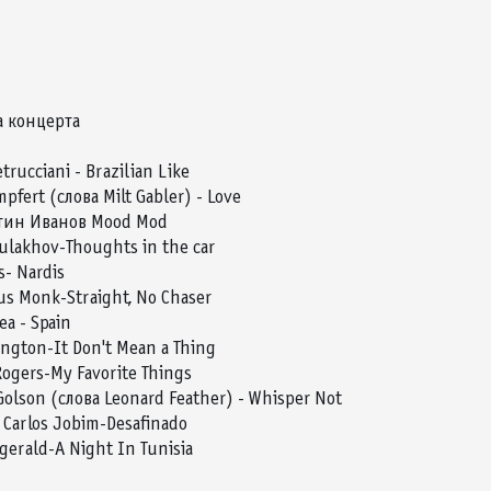
 концерта
trucciani - Brazilian Like
pfert (слова Milt Gabler) - Love
тин Иванов Mood Mod
lakhov-Thoughts in the car
s- Nardis
us Monk-Straight, No Chaser
ea - Spain
ington-It Don't Mean a Thing
Rogers-My Favorite Things
olson (слова Leonard Feather) - Whisper Not
 Carlos Jobim-Desafinado
zgerald-A Night In Tunisia