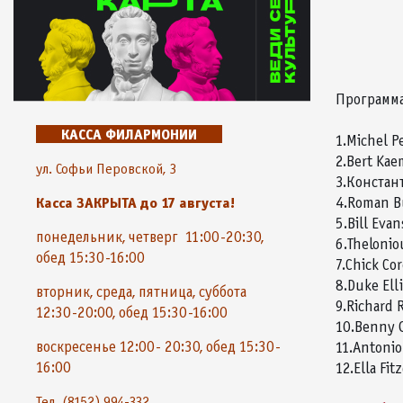
Программа
КАССА ФИЛАРМОНИИ
1.Michel Pe
2.Bert Kaem
ул. Софьи Перовской, 3
3.Констан
Касса ЗАКРЫТА до 17 августа!
4.Roman Bu
5.Bill Evan
понедельник, четверг 11:00-20:30,
6.Thelonio
обед 15:30-16:00
7.Chick Cor
8.Duke Ell
вторник, среда, пятница, суббота
9.Richard 
12:30-20:00, обед 15:30-16:00
10.Benny G
воскресенье 12:00- 20:30, обед 15:30-
11.Antonio
16:00
12.Ella Fit
Тел. (8152) 994-332