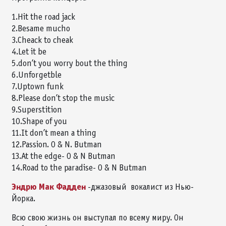
1.Hit the road jack
2.Besame mucho
3.Cheack to cheak
4.Let it be
5.don’t you worry bout the thing
6.Unforgetble
7.Uptown funk
8.Please don’t stop the music
9.Superstition
10.Shape of you
11.It don’t mean a thing
12.Passion. O & N. Butman
13.At the edge- O & N Butman
14.Road to the paradise- O & N Butman
Эндрю Мак Фадден
-джазовый вокалист из Нью-
Йорка.
Всю свою жизнь он выступал по всему миру. Он