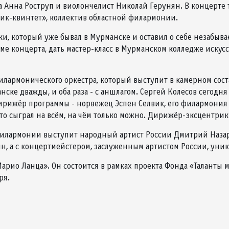
а Анна Роструп и виолончелист Николай Герунян. В концерте
сик-квинтет», коллектив областной филармонии.
ки, который уже бывал в Мурманске и оставил о себе незабыв
ме концерта, дать мастер-класс в Мурманском колледже искусст
лармонического оркестра, который выступит в камерном соста
нске дважды, и оба раза - с аншлагом. Сергей Колесов сегодн
Дирижёр программы - норвежец Эспен Селвик, его филармония т
то сыграл на всём, на чём только можно. Дирижёр-эксцентрик 
е филармонии выступит народный артист России Дмитрий Назар
дин, а с концертмейстером, заслуженным артистом России, у
арио Ланца». Он состоится в рамках проекта Фонда «Таланты
ря.