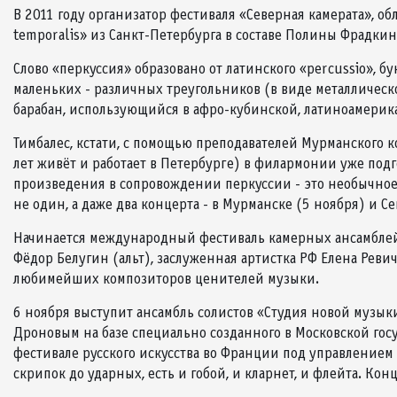
В 2011 году организатор фестиваля «Северная камерата», 
temporalis» из Санкт-Петербурга в составе Полины Фрадкин
Слово «перкуссия» образовано от латинского «percussio», б
маленьких - различных треугольников (в виде металлическо
барабан, использующийся в афро-кубинской, латиноамерикан
Тимбалес, кстати, с помощью преподавателей Мурманского ко
лет живёт и работает в Петербурге) в филармонии уже под
произведения в сопровождении перкуссии - это необычное 
не один, а даже два концерта - в Мурманске (5 ноября) и С
Начинается международный фестиваль камерных ансамблей 
Фёдор Белугин (альт), заслуженная артистка РФ Елена Реви
любимейших композиторов ценителей музыки.
6 ноября выступит ансамбль солистов «Студия новой музык
Дроновым на базе специально созданного в Московской гос
фестивале русского искусства во Франции под управлением 
скрипок до ударных, есть и гобой, и кларнет, и флейта. К