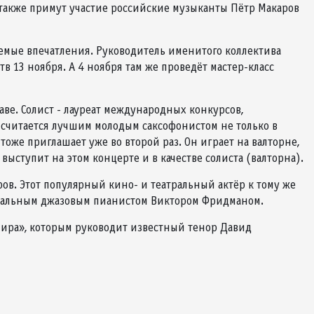
 также примут участие российские музыканты Пётр Макаров
аемые впечатления. Руководитель именитого коллектива
в 13 ноября. А 4 ноября там же проведёт мастер-класс
ве. Солист - лауреат международных конкурсов,
я считается лучшим молодым саксофонистом не только в
оже приглашает уже во второй раз. Он играет на валторне,
выступит на этом концерте и в качестве солиста (валторна).
ов. Этот популярный кино- и театральный актёр к тому же
никальным джазовым пианистом Виктором Фридманом.
 мира», которым руководит известный тенор Давид