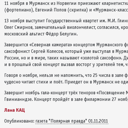
11 ноября в Мурманск из Норвегии приезжают кларнетистк
(фортепиано), Евгений Попов (скрипка) и «Мурманск-клас
13 ноября выступит Государственный квартет им. М.И. Глин
Олег Смирнов, замечательный виолончелист, согласился, кро
московский альтист Фёдор Белугин.
Завершится «Северная камерата» концертом Мурманского фи
саксофонист Сергей Колесов, который уже выступал в Мурма
России, но и в мире, таких называют «золотой саксофон». 
и в прошлый свой концерт вызвал восторг у зрителей тем, ч
Говоря о ноябре, нельзя не напомнить, что 25 числа в зал
чудесно читает стихи и поёт. Приедет он в Мурманск не о
Завершит ноябрь гала-концерт трёх теноров «Посвящение М
Гвинианндзе. Концерт пройдёт в зале филармонии 27 нояб
Лана КАЦ
Опубликовано:
газета "Полярная правда" 01.11.2011