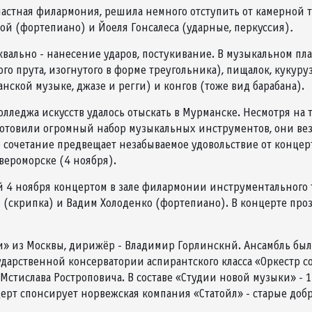
областная филармония, решила немного отступить от камерной
ой (фортепиано) и Йоеля Гонсалеса (ударные, перкуссия)
.
уквально - нанесение ударов, постукивание. В музыкальном пл
го прута, изогнутого в форме треугольника), пищалок, кукур
ской музыке, джазе и регги) и конгов (тоже вид барабана).
лледжа искусств удалось отыскать в Мурманске. Несмотря на т
готовили огромный набор музыкальных инструментов, они везу
сочетание предвещает незабываемое удовольствие от концерта
евероморске (4 ноября).
4 ноября концертом в зале филармонии инструментального т
ч (скрипка) и Вадим Холоденко (фортепиано). В концерте про
и» из Москвы, дирижёр - Владимир Горлинскнй. Ансамбль был
ударственной консерватории аспирантского класса «Оркестр с
Мстислава Ростроповича. В составе «Студии новой музыки» - 
онцерт спонсирует норвежская компания «Статойл» - старые д