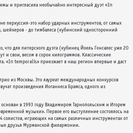
 темы и пригласила необычайно интересный дуэт «In
ане перкуссия-это набор ударных инструментов, от самых
уз, шейкеров - до тимбалеса (кубинский односторонний
о, что для питерского дуэта (кубинец Йоель Гонсалес уже 20
т и свои, весом в сорок килограммов. Классические
. «In temporalis» приезжает в наш регион впервые и даст
рио из Москвы. Это лауреат международных конкурсов
звучат произведения Иоганнеса Брамса, одного из
 основан в 1993 году Владимиром Тарнопольскнм и Игорем
овременной музыки». Первое его выступление состоялось на
14 солистов, играющих на самых различных инструментах от
обрые друзья Мурманской филармонии.