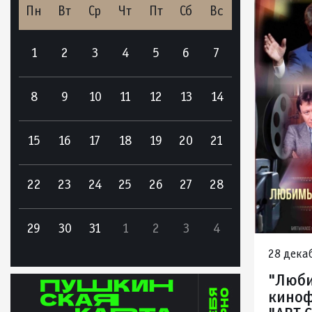
Пн
Вт
Ср
Чт
Пт
Сб
Вс
1
2
3
4
5
6
7
8
9
10
11
12
13
14
15
16
17
18
19
20
21
22
23
24
25
26
27
28
29
30
31
1
2
3
4
28 декаб
"Люби
киноф